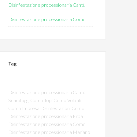
Disinfestazione processionaria Cantù
Disinfestazione processionaria Como
Tag
Disinfestazione processionaria Cantù
Scarafaggi Como
Topi Como
Volatili
Como
Impresa Disinfestazioni Como
Disinfestazione processionaria Erba
Disinfestazione processionaria Como
Disinfestazione processionaria Mariano