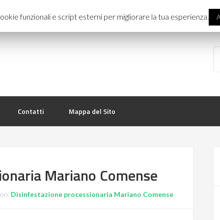
INFO LINE:
3477387355
ookie funzionali e script esterni per migliorare la tua esperienza.
A
Contatti
Mappa del Sito
sionaria Mariano Comense
con:
Disinfestazione processionaria Mariano Comense