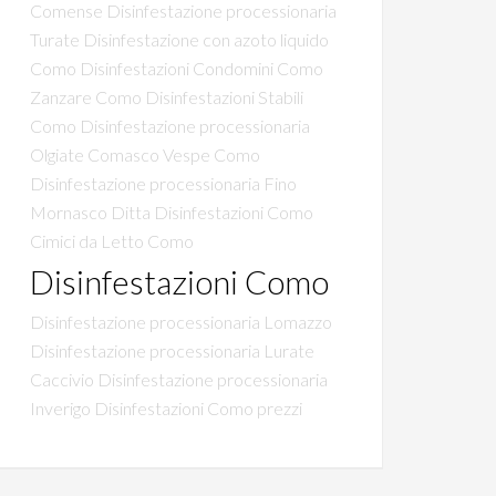
Comense
Disinfestazione processionaria
Turate
Disinfestazione con azoto liquido
Como
Disinfestazioni Condomini Como
Zanzare Como
Disinfestazioni Stabili
Como
Disinfestazione processionaria
Olgiate Comasco
Vespe Como
Disinfestazione processionaria Fino
Mornasco
Ditta Disinfestazioni Como
Cimici da Letto Como
Disinfestazioni Como
Disinfestazione processionaria Lomazzo
Disinfestazione processionaria Lurate
Caccivio
Disinfestazione processionaria
Inverigo
Disinfestazioni Como prezzi