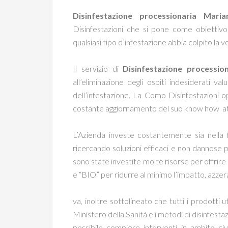
Disinfestazione processionaria Mar
Disinfestazioni che si pone come obiettivo
qualsiasi tipo d’infestazione abbia colpito la 
Il servizio di
Disinfestazione processi
all’eliminazione degli ospiti indesiderati v
dell’infestazione. La Como Disinfestazioni op
costante aggiornamento del suo know how att
L’Azienda investe costantemente sia nella f
ricercando soluzioni efficaci e non dannose pe
sono state investite molte risorse per offrire
e “BIO” per ridurre al minimo l’impatto, azzera
va, inoltre sottolineato che tutti i prodotti 
Ministero della Sanità e i metodi di disinfes
possibile compiere interventi in ambito civi