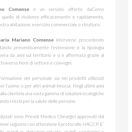
iano Comense
è un servizio offerto daComo
 quello di risolvere efficacemente e rapidamente,
vostra abitazione, esercizio commerciale o struttura.
onaria Mariano Comense
interviene procedendo
alutando preventivamente l’estensione e la tipologia
era da anni sul territorio e si è affermata grazie al
raverso fiere di settore e convegni.
ormazione del personale sia nei prodotti utilizzati
r l’uomo o per altri animali innocui. Negli ultimi anni
 alla clientela una vasta gamma di soluzioni ecologiche
ndo i rischi per la salute delle persone.
utilizzati sono Presidi Medico Chirurgici approvati dal
tazione seguono con attenzione il protocollo HACCP. E’
le quindi in abitazioni private, stabili, condomini o