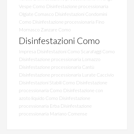
Vespe Como
Disinfestazione processionaria
Olgiate Comasco
Disinfestazioni Condomini
Como
Disinfestazione processionaria Fino
Mornasco
Zanzare Como
Disinfestazioni Como
Impresa Disinfestazioni Como
Scarafaggi Como
Disinfestazione processionaria Lomazzo
Disinfestazione processionaria Cantù
Disinfestazione processionaria Lurate Caccivio
Disinfestazioni Stabili Como
Disinfestazione
processionaria Como
Disinfestazione con
azoto liquido Como
Disinfestazione
processionaria Erba
Disinfestazione
processionaria Mariano Comense